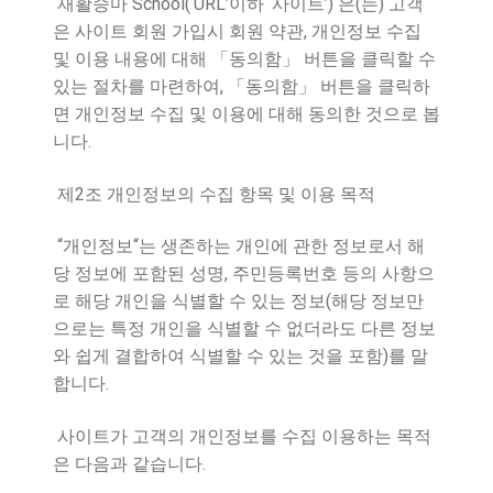
School(‘URL’
‘
’)
(
)
재활승마
이하
사이트
은
는
고객
내 계정
,
은 사이트 회원 가입시 회원 약관
개인정보 수집
및 이용 내용에 대해
「
동의함
」
버튼을 클릭할 수
대한재활승마협회
,
있는 절차를 마련하여
「
동의함
」
버튼을 클릭하
면 개인정보 수집 및 이용에 대해 동의한 것으로 봅
.
니다
2
제
조 개인정보의 수집 항목 및 이용 목적
“
“
개인정보
는 생존하는 개인에 관한 정보로서 해
,
당 정보에 포함된 성명
주민등록번호 등의 사항으
(
로 해당 개인을 식별할 수 있는 정보
해당 정보만
으로는 특정 개인을 식별할 수 없더라도 다른 정보
)
와 쉽게 결합하여 식별할 수 있는 것을 포함
를 말
.
합니다
사이트가 고객의 개인정보를 수집 이용하는 목적
.
은 다음과 같습니다