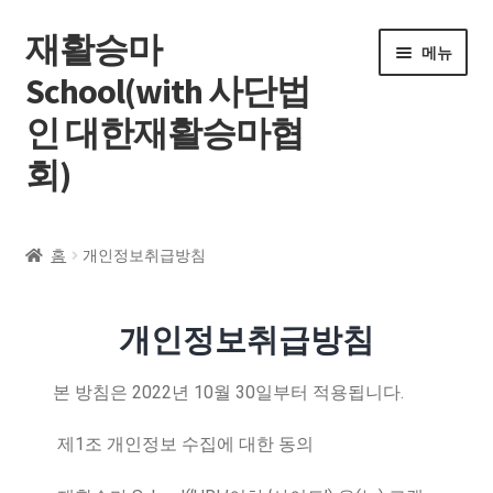
재활승마
메뉴
School(with 사단법
인 대한재활승마협
회)
홈
홈
개인정보취급방침
전체 강좌
개인정보취급방침
내 강의실
2022
10
30
.
본 방침은
년
월
일부터 적용됩니다
자주묻는 질문
1
제
조 개인정보 수집에 대한 동의
공지사항