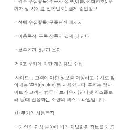
–
:
(
,
),
필수 수집항목
주문자 정보
이름
전화번호
수
(
,
),
취자 정보
이름
전화번호
결제 승인정보
–
:
선택 수집항목
구독관련 메시지
–
:
이용목적
구독 상품의 결제 및 안내
–
: 5
보유기간
년간 보관
3
제
조 쿠키에 의한 개인정보 수집
사이트는 고객에 대한 정보를 저장하고 수시로 찾
‘
(cookie)’
.
아내는
쿠키
를 사용합니다
쿠키는 웹사
(
이트가 고객의 컴퓨터 브라우저
인터넷 익스플로
)
.
러 등
에 전송하는 소량의 텍스트 파일입니다
①
쿠키의 사용목적
–
개인의 관심 분야에 따라 차별화된 정보를 제공