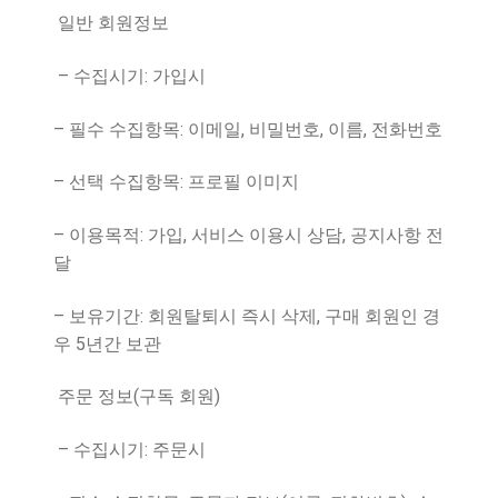
일반 회원정보
–
:
수집시기
가입시
–
:
,
,
,
필수 수집항목
이메일
비밀번호
이름
전화번호
–
:
선택 수집항목
프로필 이미지
–
:
,
,
이용목적
가입
서비스 이용시 상담
공지사항 전
달
–
:
,
보유기간
회원탈퇴시 즉시 삭제
구매 회원인 경
5
우
년간 보관
(
)
주문 정보
구독 회원
–
:
수집시기
주문시