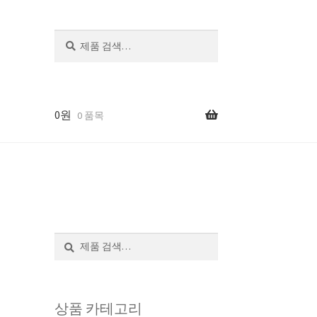
검
색
0
원
0 품목
검
색
상품 카테고리