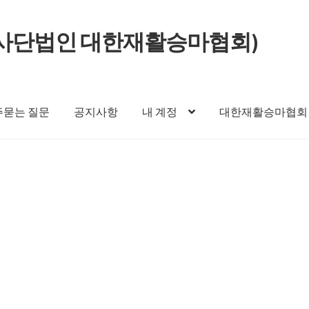
ith 사단법인 대한재활승마협회)
주묻는 질문
공지사항
내 계정
대한재활승마협회